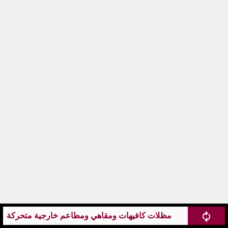
مظلات كافيهات ومقاهي ومطاعم خارجية متحركة كهرب