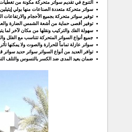
التنوع في تقديم سواتر متحركة مكونة من تغطيات ع
سواتر متحركة متعددة الصناعات منها بولي إيثيلين وpvc pdf. وغير ذلك من خامات ألمانية وأستراليا وكوري
توفير سواتر متحركة بجميع الأحجام والارتفاعات ا
توفير أقصى حماية من أشعة الشمس الضارة والعم
سهولة الفك والتركيب ونقلها من مكان لآخر لما يت
جميع أنواع السواتر المتحركة تتناسب مع الفلل وال
سواتر عازلة تماماً للحرارة والصوت ولا يمكنها تأثر
توافر العديد من أنواع السواتر سواتر حديد سواتر
ضمان بعيد المدى ضد الكسر بالتسوس والتلف التي ت