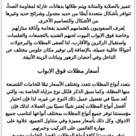
تتميز بالصلابة والمتانة ويتم طلائها بدهانات عازلة لمقاومة الصدأ،
تتوافر بأشكال متعددة أيضًا من حديد مجدول وشرائح حديد وغيرها
من الأشكال والتصاميم الأخرى.
يُعرف السعوديون باهتمامهم الشديد بفخامة وأناقة منازلهم
وخاصة فوق الابواب البيوت لحبهم الشديد بالتجمعات والجلسات
واستقبال الزائرين والأقارب، لذا تُضفى المظلات والبرجولات
أجواءًا عائلية جميلة، بالإضافة إلى توفير مكان جلوس مختلف عن
الداخل وفي أحضان الزهور ونباتات الزينة الأنيقة.
أسعار مظلات فوق الابواب
بتعدد أنواع المظلات تتعدد وتختلف الأسعار تبعًا للخامات المُصنعة
منها المظلة، وكما سبق الذكر فلكل نوع مزاياه الخاصة به، والتي
تُعد سببًا في تفضيل عميل ذلك النوع عن غيره، لذا فإن اختيار
أفضل أنواع المظلات يُعتبر شيئًا نسبيًا بين العملاء، لذلك فإن
مؤسستنا توفر جميع أنواع المظلات بمختلف أنواعها لتناسب جميع
الاذواق، وكل ذلك بأسعار مميزة وفي متناول الجميع، علاوة على
مهارة القائمين على التركيب وخبرتهم.
توفر مؤسستنا كافة أنواع المظلات بافضل الخامات وجميع