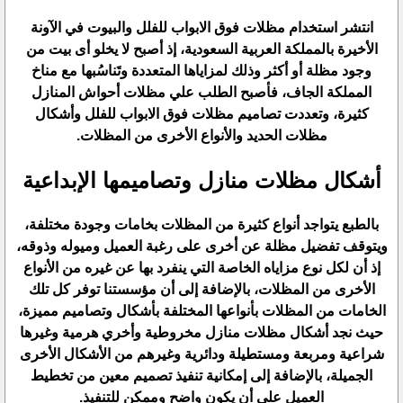
انتشر استخدام مظلات فوق الابواب للفلل والبيوت في الآونة
الأخيرة بالمملكة العربية السعودية، إذ أصبح لا يخلو أى بيت من
وجود مظلة أو أكثر وذلك لمزاياها المتعددة وتَناسُبها مع مناخ
المملكة الجاف، فأصبح الطلب علي مظلات أحواش المنازل
كثيرة، وتعددت تصاميم مظلات فوق الابواب للفلل وأشكال
مظلات الحديد والأنواع الأخرى من المظلات.
أشكال مظلات منازل وتصاميمها الإبداعية
بالطبع يتواجد أنواع كثيرة من المظلات بخامات وجودة مختلفة،
ويتوقف تفضيل مظلة عن أخرى على رغبة العميل وميوله وذوقه،
إذ أن لكل نوع مزاياه الخاصة التي ينفرد بها عن غيره من الأنواع
الأخرى من المظلات، بالإضافة إلى أن مؤسستنا توفر كل تلك
الخامات من المظلات بأنواعها المختلفة بأشكال وتصاميم مميزة،
حيث نجد أشكال مظلات منازل مخروطية وأخري هرمية وغيرها
شراعية ومربعة ومستطيلة ودائرية وغيرهم من الأشكال الأخرى
الجميلة، بالإضافة إلى إمكانية تنفيذ تصميم معين من تخطيط
العميل على أن يكون واضح وممكن للتنفيذ.