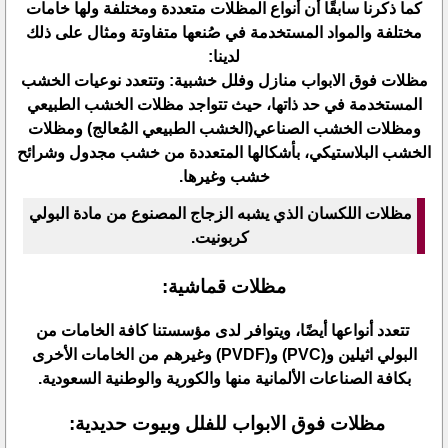
كما ذكرنا سابقًا أن أنواع المظلات متعددة ومختلفة ولها خامات
مختلفة والمواد المستخدمة في صُنعها متفاوتة ومثال على ذلك
لدينا:
مظلات فوق الابواب منازل وفلل خشبية: وتتعدد نوعيات الخشب
المستخدمة في حد ذاتها، حيث تتواجد مظلات الخشب الطبيعي
ومظلات الخشب الصناعي(الخشب الطبيعي المُعالج) ومظلات
الخشب البلاستيكي، بأشكالها المتعددة من خشب مجدول وشرائح
خشب وغيرها.
مظلات اللكسان الذي يشبه الزجاج المصنوع من مادة البولي
كربونيت.
مظلات قماشية:
تتعدد أنواعها أيضًا، ويتوافر لدى مؤسستنا كافة الخامات من
البولي اثيلين و(PVC) و(PVDF) وغيرهم من الخامات الأخرى
بكافة الصناعات الألمانية منها والكورية والوطنية السعودية.
مظلات فوق الابواب للفلل وبيوت حديدية: