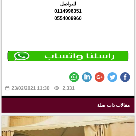
للتواصل
0114996351
0554009960
23/02/2021 11:30
2,331
مقالات ذات صلة