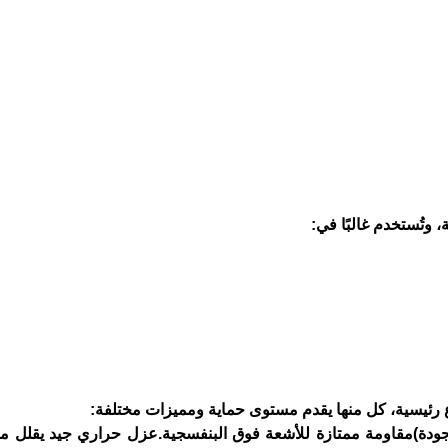
، وتُستخدم غالبًا في:
 رئيسية، كل منها يقدم مستوى حماية ومميزات مختلفة:
اشية (PVC – قماش عالي الجودة)مقاومة ممتازة للأشعة فوق البنفسجية.عزل حراري جيد يق