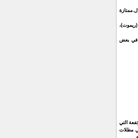
ل.ممتازة
(ريموت)،
 في بعض
فعة التي
في مظلات
.