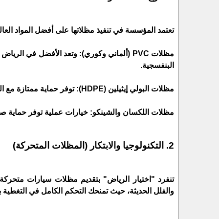
تعتمد المؤسسة في تنفيذ مظلاتها على أفضل المواد العال
مظلات PVC (ألماني وكوري): وتعد الأفضل في ا
البنفسجية.
مظلات البولي إيثيلين (HDPE): توفر حماية ممتازة مع السماح بمرور تيار خفيف من الهواء، مما يقلل من حرارة السيارة بشكل ملحوظ.
مظلات اللكسان والشينكو: خيارات عملية توفر حماية صل
2. التكنولوجيا والابتكار (المظلات المتحركة)
تنفرد "اختيار الرياض" بتقديم مظلات سيارات متحركة 
والفلل الحديثة، حيث تمنحك التحكم الكامل في التغطية ب