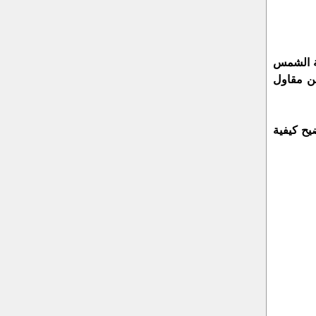
عة الشمس
عن مقاول
يح كيفية